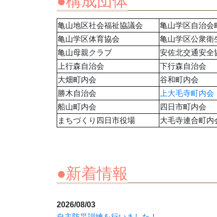
●構成団体
亀山地区社会福祉協議会
亀山学区自治会
亀山学区体育協会
亀山学区公衆衛
亀山母親クラブ
安佐北交通安全
上行森自治会
下行森自治会
大畑町内会
谷和町内会
勝木自治会
上大毛寺町内会
船山町内会
四日市町内会
まちづくり四日市役場
大毛寺連合町内
●新着情報
2026/08/03
自主防災訓練を行いました！