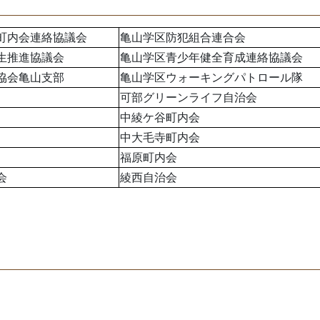
町内会連絡協議会
亀山学区防犯組合連合会
生推進協議会
亀山学区青少年健全育成連絡協議会
協会亀山支部
亀山学区ウォーキングパトロール隊
可部グリーンライフ自治会
中綾ケ谷町内会
中大毛寺町内会
福原町内会
会
綾西自治会