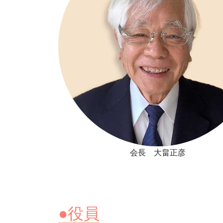
会長 大畠正彦
●役員