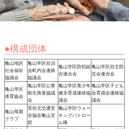
●構成団体
亀山地区
亀山学区自治
亀山学区防犯組
亀山学区自主防
社会福祉
会町内会連絡
合連合会
災会連合会
協議会
協議会
亀山学区公衆
亀山学区青少年
亀山学区子ども
亀山学区
衛生推進協議
健全育成連絡協
会育成会連絡協
体育協会
会
議会
議会
安佐北交通安
亀山学区ウォー
亀山母親
全協会亀山支
キングパトロー
クラブ
部
ル隊