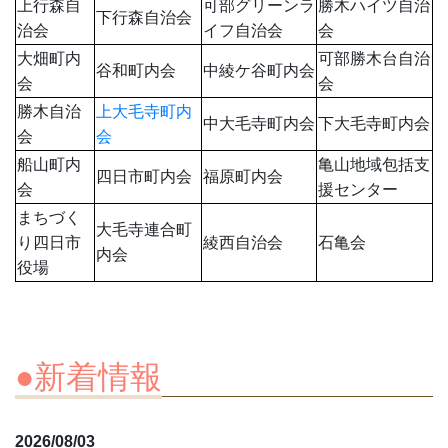
上行森自
可部グリーンラ
勝木ハイツ自治
下行森自治会
治会
イフ自治会
会
大畑町内
可部勝木台自治
谷和町内会
中綾ケ谷町内会
会
会
勝木自治
上大毛寺町内
中大毛寺町内会
下大毛寺町内会
会
会
船山町内
亀山地域包括支
四日市町内会
福原町内会
会
援センター
まちづく
大毛寺連合町
り四日市
綾西自治会
石亀会
内会
役場
●新着情報
2026/08/03